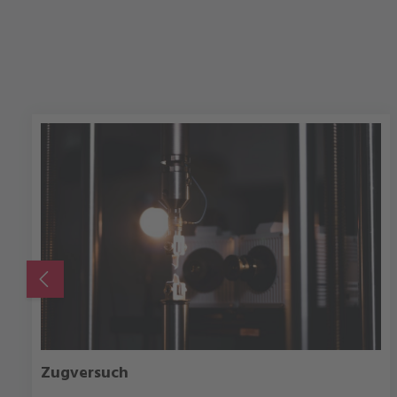
Produktgalerie überspringen
Zugversuch
DETAILS