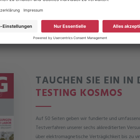
TAUCHEN SIE EIN IN
TESTING KOSMOS
Auf 50 Seiten geben wir fundierte und umfassende 
Testverfahren unserer sechs akkreditierten Ver
über elektromagnetische Verträglichkeit bis zu v