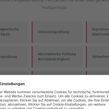
mtfahrzeugabsicherung – entdecken Sie unser breit gefäch
Prüfportfolio.
agnetische
Erprobung
Emissionsprüfung
chkeit
Elektroni
Mechanische Prüfung
erprobung
Sicherhei
Betriebsfestigkeit
Erprobun
sts
Batteriezelltests
Lichtsys