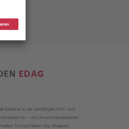
 DEN
EDAG
Einblicke in die vielfältigen Prüf- und
suchsstandorte – von Umweltsimulationen
irtuellen Testverfahren. Das Magazin