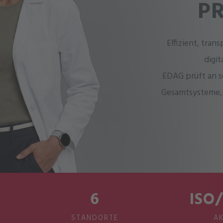
P
Effizient, tran
digi
EDAG prüft an 
Gesamtsysteme,
6
ISO/
STANDORTE
AK