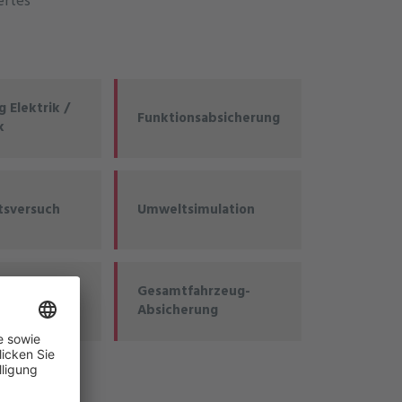
ertes
 Elektrik /
Funktionsabsicherung
k
tsversuch
Umweltsimulation
g
Gesamtfahrzeug-
teme
Absicherung