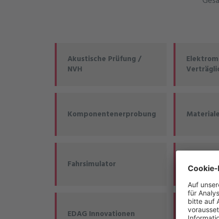
Gesa
Akustische Prüfung /
Elektrom
NVH
Verträgli
Komponentenerprobung
Material
Fahrsimulator
ADAS-Te
EDAG Innovationen
Defence