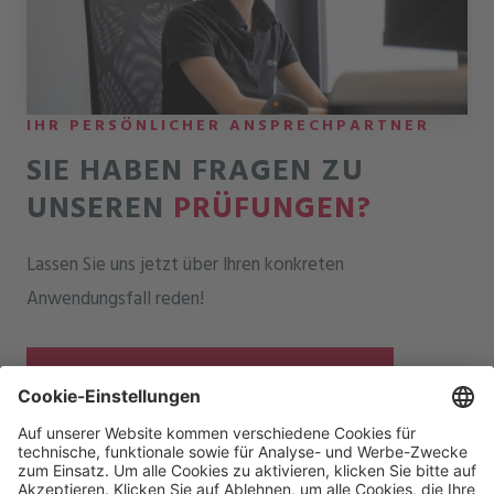
IHR PERSÖNLICHER ANSPRECHPARTNER
SIE HABEN FRAGEN ZU
UNSEREN
PRÜFUNGEN?
Lassen Sie uns jetzt über Ihren konkreten
Anwendungsfall reden!
JETZT KONTAKT AUFNEHMEN →