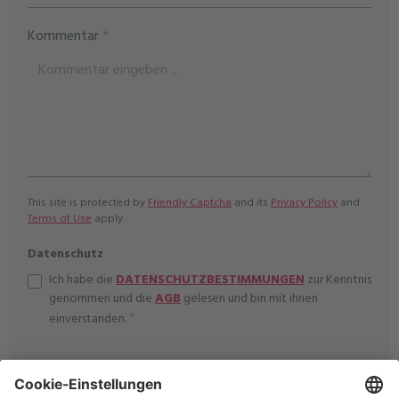
Kommentar
*
This site is protected by
Friendly Captcha
and its
Privacy Policy
and
Terms of Use
apply.
Datenschutz
Ich habe die
DATENSCHUTZBESTIMMUNGEN
zur Kenntnis
genommen und die
AGB
gelesen und bin mit ihnen
*
einverstanden.
Die mit einem Stern (*) markierten Felder sind Pflichtfelder.