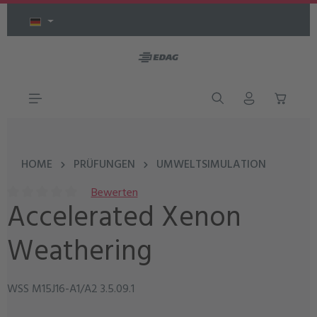
Zum Hauptinhalt springen
HOME
PRÜFUNGEN
UMWELTSIMULATION
Bewerten
Accelerated Xenon
Durchschnittliche Bewertung von 0 von 5 Sternen
Weathering
WSS M15J16-A1/A2 3.5.09.1