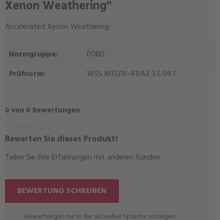
Xenon Weathering"
Accelerated Xenon Weathering
Normgruppe:
FORD
Prüfnorm:
WSS M15J16-A1/A2 3.5.09.1
0 von 0 Bewertungen
Bewerten Sie dieses Produkt!
Durchschnittliche Bewertung von 0 von 5 Sternen
Teilen Sie Ihre Erfahrungen mit anderen Kunden.
BEWERTUNG SCHREIBEN
Bewertungen nur in der aktuellen Sprache anzeigen.