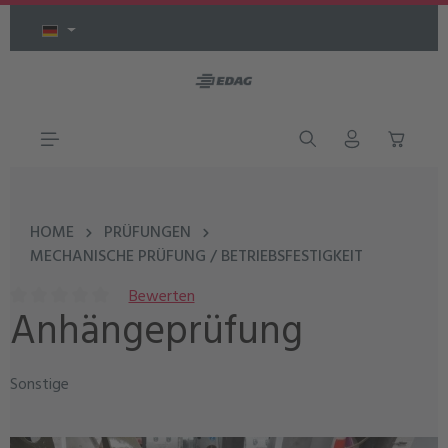
Zum Hauptinhalt springen
HOME
PRÜFUNGEN
MECHANISCHE PRÜFUNG / BETRIEBSFESTIGKEIT
Bewerten
Anhängeprüfung
Durchschnittliche Bewertung von 0 von 5 Sternen
Sonstige