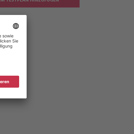
M TESTPLAN HINZUFÜGEN
um"