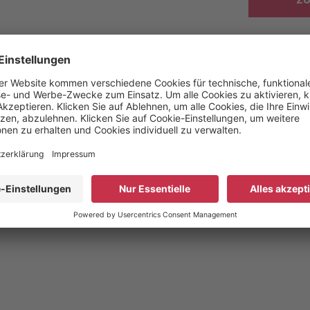
ZU
eladeversuch im Gepäckra
MW
373.1