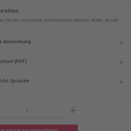
uration
en Sie hier zusätzliche Informationen (Bauteil, Maße, Anzahl
ge Anmerkung
pload (PDF)
icht Sprache
Anzahl: Gib den gewünschten Wert ein ode