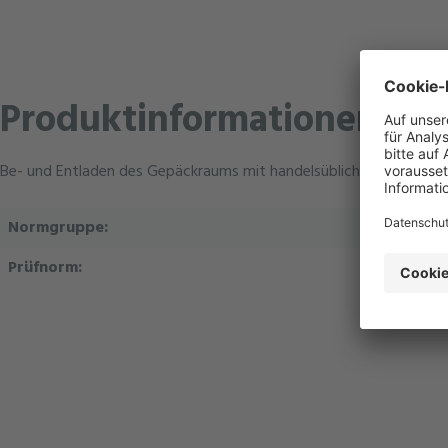
Produktinformationen "B
Be- und Entladen des Gepäckraums mit handelsüblichen Gütern
Normgruppe:
B
Prüfnorm:
PR