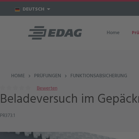
um Hauptinhalt springen
Zur Hauptnavigation springen
DEUTSCH
Home
Pr
HOME
PRÜFUNGEN
FUNKTIONSABSICHERUNG
Bewerten
Beladeversuch im Gepäc
Durchschnittliche Bewertung von 0 von 5 Sternen
PR373.1