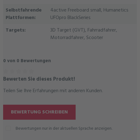
Selbstfahrende
4active Freeboard small, Humanetics
Plattformen:
UFOpro BlackSeries
Targets:
3D Target (GVT), Fahrradfahrer,
Motorradfahrer, Scooter
0 von 0 Bewertungen
Bewerten Sie dieses Produkt!
Durchschnittliche Bewertung von 0 von 5 Sternen
Teilen Sie Ihre Erfahrungen mit anderen Kunden.
BEWERTUNG SCHREIBEN
Bewertungen nur in der aktuellen Sprache anzeigen.