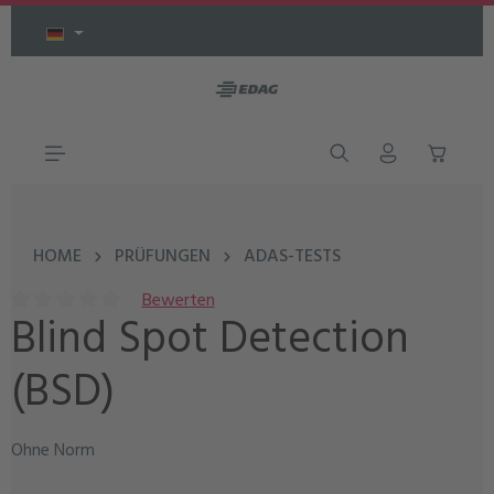
Zum Hauptinhalt springen
HOME
PRÜFUNGEN
ADAS-TESTS
Bewerten
Blind Spot Detection
Durchschnittliche Bewertung von 0 von 5 Sternen
(BSD)
Ohne Norm