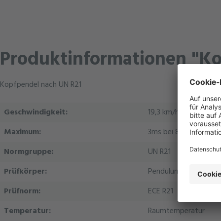
Produktinformationen "K
Kopfpendel nach UN R21
Geschwindigkeit:
19,3 km/h und 24,1 km
Maximum:
3ms bei 80g
Normgruppe:
UN R21
Prüfkörper:
Pendulum
Prüfnorm:
ECE R21
Temperatur:
Raumtemperatur