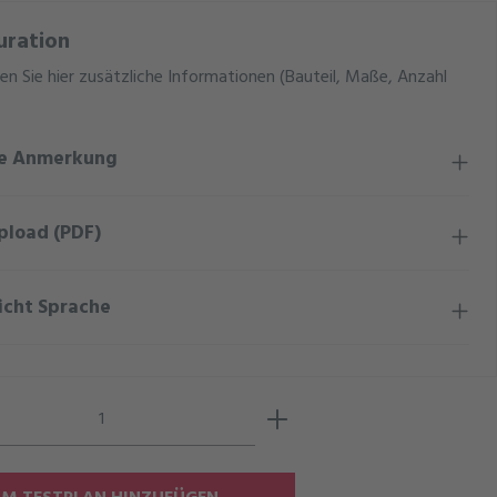
uration
en Sie hier zusätzliche Informationen (Bauteil, Maße, Anzahl
ge Anmerkung
pload (PDF)
icht Sprache
Anzahl: Gib den gewünschten Wert ein ode