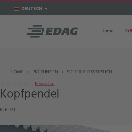
um Hauptinhalt springen
Zur Hauptnavigation springen
DEUTSCH
Home
Pr
HOME
PRÜFUNGEN
SICHERHEITSVERSUCH
Bewerten
Kopfpendel
Durchschnittliche Bewertung von 0 von 5 Sternen
ECE R21