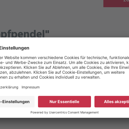
ZU
opfpendel"
/h