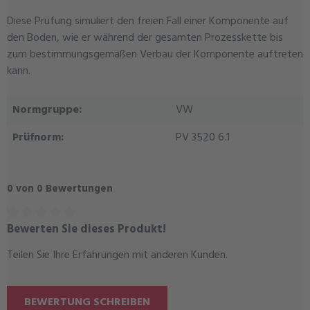
Diese Prüfung simuliert den freien Fall einer Komponente auf
den Boden, wie er während der gesamten Prozesskette bis
zum bestimmungsgemäßen Verbau der Komponente auftreten
kann.
Normgruppe:
VW
Prüfnorm:
PV 3520 6.1
0 von 0 Bewertungen
Bewerten Sie dieses Produkt!
Durchschnittliche Bewertung von 0 von 5 Sternen
Teilen Sie Ihre Erfahrungen mit anderen Kunden.
BEWERTUNG SCHREIBEN