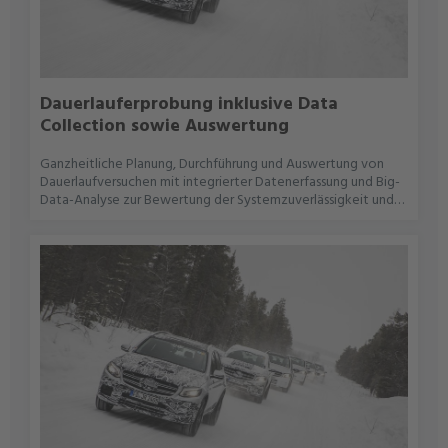
Dauerlauferprobung inklusive Data
Collection sowie Auswertung
Ganzheitliche Planung, Durchführung und Auswertung von
Dauerlaufversuchen mit integrierter Datenerfassung und Big-
Data-Analyse zur Bewertung der Systemzuverlässigkeit und
Lebensdauer.Planung und Durchführung von Dauerlaufzyklen
unter realitätsnahen Lastkollektiven (z. B. Schlechtweg,
Autobahn, Stadtverkehr)Integration von Messtechnik zur
kontinuierlichen Erfassung von Betriebsdaten (z. B.
Temperaturen, Vibrationen, CAN-Signale)Nutzung von Data-
Logging-Systemen zur Vorverarbeitung großer
DatenmengenAutomatisierte Datenübertragung und
zentrale Speicherung in EDAG-DatenbankenBig-Data-
Analyse zur Identifikation von Schwachstellen, Ausfallmustern
und OptimierungspotenzialenErstellung von
Lebensdauerprognosen und Ableitung technischer
MaßnahmenDokumentation und Reporting sowie Tracking
der beschrieben Tätigkeitsfelder Projektmanagement (z.B.