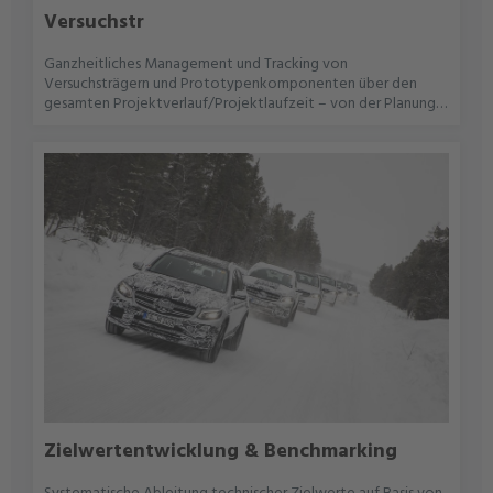
Versuchstr
Ganzheitliches Management und Tracking von
Versuchsträgern und Prototypenkomponenten über den
gesamten Projektverlauf/Projektlaufzeit – von der Planung
über den Umbau bis zur Rückführung aus einer Hand.Erstellung
individueller Fahrzeugkonfigurationen basierend auf
VersuchszielenKoordination von Umbauten, Messtechnik-
Integration und direkter Abstimmung mit Laboren sowie den
benötigten Lieferanten sowie OEMsDokumentation des
Fahrzeugstatus vor, während und nach dem Versuch sowie
detaillierter Beschreibung zum Status und
VerbesserungsprozessErprobungsträger, Fleet-Management
über alle jeweiligen ProjektphasenOrganisation von
Transport, Zulassung und Rückführung von Versuchsträgern
Zielwertentwicklung & Benchmarking