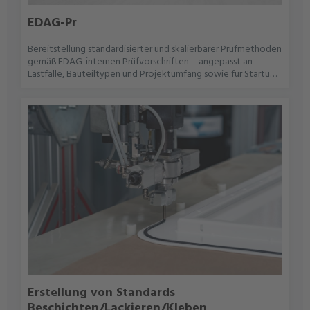
EDAG-Pr
Bereitstellung standardisierter und skalierbarer Prüfmethoden
gemäß EDAG-internen Prüfvorschriften – angepasst an
Lastfälle, Bauteiltypen und Projektumfang sowie für Startups
als auch Lieferanten und OEMs.Auswahl geeigneter EDAG-
Prüfmethoden basierend auf definierten Lastfällen und
Projektzielen Nutzung von modularer EDAG-Prüfkataloge für
Komponenten, Systeme und Gesamtfahrzeuge Anpassung
der Prüfmethodik für Startups und neue Technologien auf
Basis EDAG-Erfahrung Dokumentation und
Nachverfolgbarkeit der Prüfergebnisse
Erstellung von Standards
Beschichten/Lackieren/Kleben