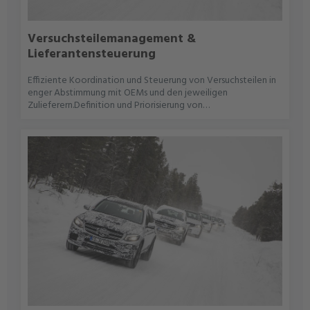
Versuchsteilemanagement &
Lieferantensteuerung
Effiziente Koordination und Steuerung von Versuchsteilen in
enger Abstimmung mit OEMs und den jeweiligen
Zulieferern.Definition und Priorisierung von
Versuchsteilebedarfen basierend auf Projektzielen und
VersuchsplanungErstellung und Pflege von Teilelisten inkl.
Serienstand, Stückzahl und
LieferzeitfensterEskalationsmanagement bei
Lieferverzögerungen oder
QualitätsabweichungenOrganisation von Sondertransporten,
Rücklieferungen und
ErsatzteilprozessenSchnittstellenmanagement zwischen
Abteilungen, Lieferanten sowie
WerkzeugmachenKoordination von Ersatzteilen,
Nachlieferungen und Änderungsstände sowie WKZ-Tracking