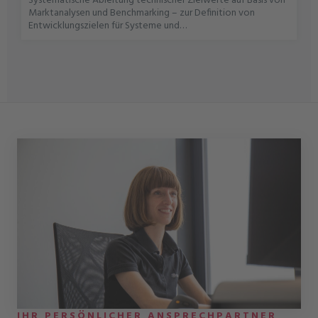
Systematische Ableitung technischer Zielwerte auf Basis von
Marktanalysen und Benchmarking – zur Definition von
Entwicklungszielen für Systeme und
Komponenten.Durchführung von Wettbewerbsanalysen und
Fahrzeug-BenchmarkingAbleitung quantitativer und
qualitativer Zielwerte für Systeme und
KomponentenErstellung und Pflege von Vehicle Technical
Specification (VTS) Validierung der Zielwerte durch
Simulation und VersuchEnge Abstimmung mit Entwicklung,
Versuch und Projektleitung
IHR PERSÖNLICHER ANSPRECHPARTNER