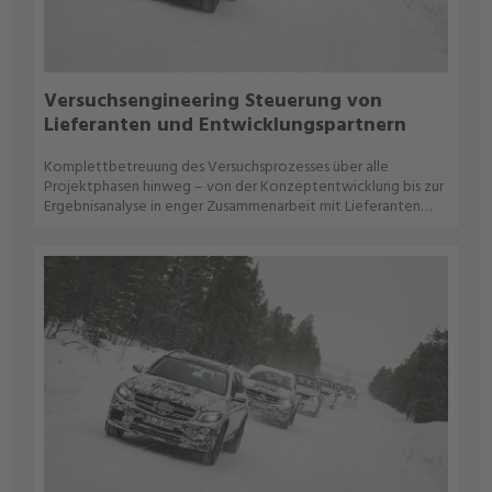
Versuchsengineering Steuerung von
Lieferanten und Entwicklungspartnern
Komplettbetreuung des Versuchsprozesses über alle
Projektphasen hinweg – von der Konzeptentwicklung bis zur
Ergebnisanalyse in enger Zusammenarbeit mit Lieferanten
oder OEMs bzw. Startup. Bewertung der Lieferantenleistung
hinsichtlich Termintreue, Qualität und FlexibilitätDurchführung
von Review-Workshops mit Kunde und Lieferanten sowie
Lessons LearnedAuswertung von Messdaten mit EDAG-
internen Tools und OEM-spezifischen
AuswertesystemenErstellung detaillierter Zeitpläne unter
Berücksichtigung von Prüfstandverfügbarkeiten und
LieferterminenDurchführung von Kick-off-Meetings zur
Abstimmung von Rollen, Verantwortlichkeiten und
ZeitplänenErarbeitung technischer Zielsetzungen und
Versuchsinhalte gemeinsam mit dem Kunden und Lieferanten