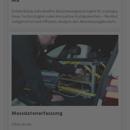
Ma
Entwicklung individueller Absicherungsstrategien für Startups,
neue Technologien oder innovative Komponenten – flexibel,
zielgerichtet und effizient. Analyse des Absicherungsbedarfs
auf Basis von Produktidee, Zielmärkten und
RisikenEntwicklung eines individuellen Prüfkonzepts mit
abgestimmtem Umfang und BudgetAuswahl geeigneter
Prüfmethoden, -orte und -partnerBegleitung des Kunden
durch alle Absicherungsphasen bis zur SerienfreigabeFlexibles
Skalieren des Konzepts bei Projektänderungen oder neuen
Anforderungen
Messdatenerfassung
Ohne Norm