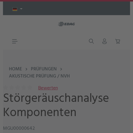
Zum Hauptinhalt springen
HOME
PRÜFUNGEN
AKUSTISCHE PRÜFUNG / NVH
Bewerten
Störgeräuschanalyse
Durchschnittliche Bewertung von 0 von 5 Sternen
Komponenten
MGU00000642